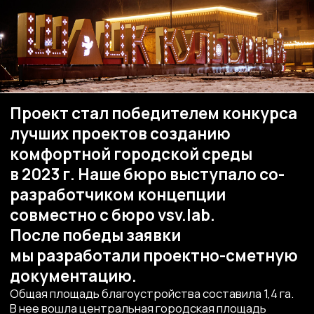
лучших проектов созданию
комфортной городской среды
в 2023 г. Наше бюро выступало со-
разработчиком концепции
совместно с бюро vsv.lab.
После победы заявки
мы разработали проектно-сметную
документацию.
Общая площадь благоустройства составила 1,4 га.
В нее вошла центральная городская площадь
и пешеходный променад по ул. Комсомольская,
который является фрагментом федеральной
трассы М5 Урал.
Согласно концепции на ул.
Комсомольской появилось новое покрытие, были
установлены мафы, организовано освещение
пешеходной зоны. Важно, что здесь также удалось
решить проблемы визуального шума, который
создавался наружными проводами. Все сети были
вынесены под землю с организацией
переподключения всех потребителей в границах
участка благоустройства.
Большим достижением проектной команды стало
оперативное решение вопросов проектирования
и главное согласования с собственниками всех
городских коммуникаций и федеральной трассы
переноса инженерных сетей методом