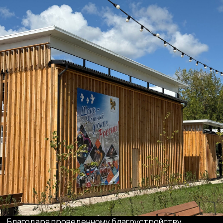
Архитектурное бюро КОД — это команда
архитекторов, дизайне­ров, социологов
и смежных специалистов.
Фокусируемся на разработке дизайн-кодов,
проектов благоустройства, брендинге
территорий и дизайне городских объектов.
Дотошно погружаемся в контекст городов
и пространств, взаимодействуем с жителями,
подключаем экспертов, выверяем каждую