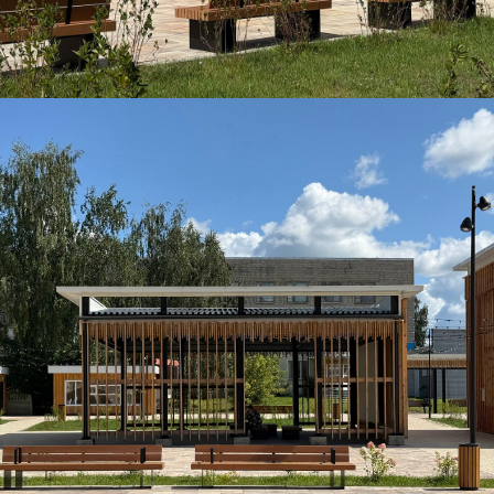
Благодаря проведенному благоустройству
и расчистке от визуального мусора, площадь стала
выглядеть выразительнее и обрела уникальный
образ за счет установки нестандартных малых
архитектурных форм — шрифтовой композиции
«Шацк культурный» и фотозоны с арт-объектом
«Птица». Визуальное исполнение данных объектов
объединено общим брендингом города
и пространства, разработанным в рамках проекта
благоустройства.