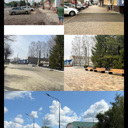
проведены масштабные работы
по благоустройству: полностью обновлены
инженерные сети для устройства освещения
и проведены сети водопровода для полива. Для
организации массовых мероприятий было
построено более комфортное пространство —
возведена новая сцена и многофункциональный
навес. На площади были разбиты островки
озеленения с высаженными кустарниками
и деревьями.