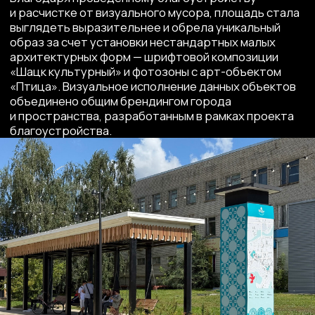
линию в проектах и доводим их до внедрения
и реализации.
Разрабатываем:
Контакты:
Дизайн-коды
t.me/burokod
Городские объекты
vk.com/burokod
Проекты
arch@kod-buro.ru
благоустройства
Брендинг
2021—2026 ИП Конарева Анастасия Николаевна
ИНН 463240159737, ОГРНИП 321774600431982