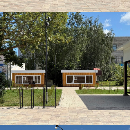
Согласно проекту ул. Республиканская стала
пешеходной. На ней появилось праздничное
освещение, были установлены навесы с качелями
и устроена зона для размещения ярмарочных
павильонов.