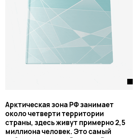
Арктическая зона РФ занимает
около четверти территории
страны, здесь живут примерно 2,5
миллиона человек. Это самый
урбанизированный регион России,
где почти 90% населения —
горожане.
Городская среда играет ключевую роль в их жизни:
именно она формирует повседневную реальность,
влияет на привычки и накладывает отпечаток
на психоэмоциональное состояние.