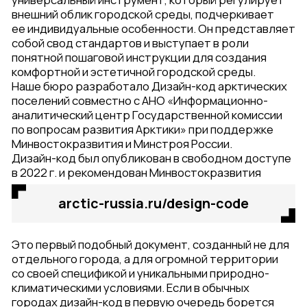
на преображение суровой окружающей среды,
повышение безопасности на улицах. Особое
внимание в документе уделено выбору цветовых
решений и материалов, которые напрямую влияют
на комфорт и настроение жителей.
Дизайн-код арктических поселений — это своего
рода настольная книга, мануал, с помощью
которого можно выявить и проанализировать
существующие проблемы городской среды,
а затем найти пути их решения. Документ написан
простым и доступным языком, содержит понятные
и четкие инструкции, что позволяет получить
ответы на вопросы о городской среде не только
экспертам и сотрудникам городских
администраций, но и каждому жителю