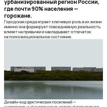
Дизайн-код арктических поселений —
универсальный инструмент, который регулирует
внешний облик городской среды, подчеркивает
ее индивидуальные особенности. Он представляет
собой свод стандартов и выступает в роли
понятной пошаговой инструкции для создания
комфортной и эстетичной городской среды.
Наше бюро разработало Дизайн-код арктических
поселений совместно с АНО «Информационно-
аналитический центр Государственной комиссии
по вопросам развития Арктики» при поддержке
Минвостокразвития и Минстроя России.
Дизайн-код был опубликован в свободном доступе
в 2022 г. и рекомендован Минвостокразвития
к внедрению в арктических поселениях:
arctic-russia.ru/design-code
Это первый подобный документ, созданный не для
отдельного города, а для огромной территории
со своей спецификой и уникальными природно-
климатическими условиями. Если в обычных
городах дизайн-код в первую очередь борется
с визуальным мусором и рекламным хаосом, то для
арктических поселений цели регламента более
многогранны.
Дизайн-код арктических поселений направлен